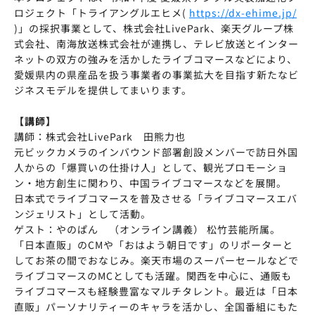
ロジェクト「トライアングルエヒメ(
https://dx-ehime.jp/
)」の採択事業として、株式会社LivePark、楽天グループ株
式会社、南海放送株式会社が連携し、テレビ放送とインター
ネットの双方の強みを活かしたライブコマースなどにより、
愛媛県内の県産品を扱う事業者の事業拡大を目指す新たなビ
ジネスモデルを提供してまいります。
【講師】
講師：株式会社LivePark 田熊力也
元ビックカメラのインバウンド部署創設メンバーで訪日外国
人からの「爆買いの仕掛け人」として、観光プロモーショ
ン・地方創生に関わり、中国ライブコマースなどを展開。
日本式でライブコマースを普及させる「ライブコマースエバ
ンジェリスト」として活動。
ゲスト：やのぱん （オンライン講義） 松竹芸能所属。
「日本直販」のCMや「おはよう朝日です」のリポーターと
してお茶の間でおなじみ。楽天市場のスーパーセールなどで
ライブコマースのMCとしても活躍。関西を中心に、通販も
ライブコマースも経験豊富なマルチタレント。最近は「日本
直販」パーソナリティーのキャラを活かし、全国番組にもた