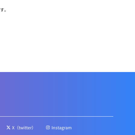
す。
X（twitter）
Instagram