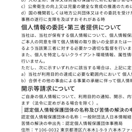
c）公衆衛生の向上又は児童の健全な育成の推進のため
d）国の機関若しくは地方公共団体又はその委託を受け
事務の遂行に支障を及ぼすおそれがある時
個人情報の委託・第三者提供について
当社は、当社が保有する個人情報について、個人情報保
ご本人の同意を得て個人情報の取り扱いの全部または一
るよう当該第三者に対する必要かつ適切な監督を行いま
また、個人を特定しないクライアント環境情報、属性情
行いません。
ただし、次に示すいずれかに該当する場合は、上記に定
a）当社が利用目的の達成に必要な範囲内において 個
b）合併その他の事由による事業の承継に伴って個人情
開示等請求について
ご自身の個人情報について、利用目的の通知、開示、内
ます（法令に定めがある場合を除く）。
認定個人情報保護団体の名称及び苦情の解決の
認定個人情報保護団体の名称：一般財団法人日本情報経
苦情の解決の申出先：認定個人情報保護団体事務局
住所：〒106-0032 東京都港区六本木1-9-9 六本木フ