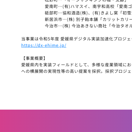
愛南町…(有)ハマスイ、南宇和高校「愛南ゴ
砥部町…協和酒造(株)、(有)きよし窯「
新居浜市…(株) 別子飴本舗「カリットカリ
今治市…(株) 今治あきない商社「今治タオ
当事業は令和5年度 愛媛県デジタル実装加速化プロジ
https://dx-ehime.jp/
【事業概要】
愛媛県内を実装フィールドとして、多様な産業領域にお
への横展開の実現性等の高い提案を採択。採択プロジェ