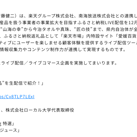
長：斉藤健二）は、楽天グループ株式会社、南海放送株式会社との連
品を扱う事業者の事業拡大を目指すふるさと納税LIVE配信を12
な“山海の幸”から今治タオルや真珠、“匠の技”まで、県内⾃治体が
、ふるさと納税返礼品として「楽天市場」内特設サイト「愛媛百貨
ラクティブにユーザーを楽しませる顧客体験を提供するライブ配信ツー
情報収集力やコンテンツ制作力が連携して実現するものです。
動したライブ配信／ライブコマース企画を実施してまいります。
品”を生配信で紹介！」
eos/Cv8TLP7LExI
）、株式会社ローカル大学代表取締役
g 特選」
橘ジュース」