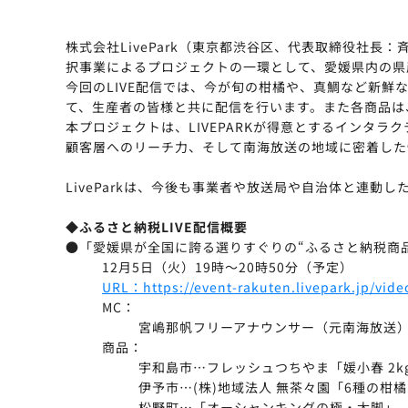
株式会社LivePark（東京都渋谷区、代表取締役社
択事業によるプロジェクトの一環として、愛媛県内の県産
今回のLIVE配信では、今が旬の柑橘や、真鯛など新鮮
て、生産者の皆様と共に配信を行います。また各商品は
本プロジェクトは、LIVEPARKが得意とするインタ
顧客層へのリーチ力、そして南海放送の地域に密着した
LiveParkは、今後も事業者や放送局や自治体と連
◆ふるさと納税LIVE配信概要
●「愛媛県が全国に誇る選りすぐりの“ふるさと納税商
12月5日（火）19時～20時50分（予定）
URL：https://event-rakuten.livepark.jp/vid
MC：
宮嶋那帆フリーアナウンサー（元南海放送
商品：
宇和島市…フレッシュつちやま「媛小春 2k
伊予市…(株)地域法人 無茶々園「6種の柑
松野町…「オーシャンキングの極・太脚」