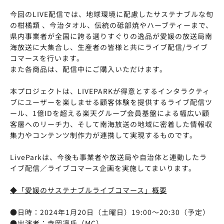
今回のLIVE配信では、地球環境に配慮したサステナブルな旬
の柑橘類 、今治タオル、伝統の砥部焼やハーブティーまで、
県内事業者が全国に誇る選りすぐりの逸品が愛媛の放送局南
海放送に大集合し、生産者の皆様と共にライブ配信/ライブ
コマースを行います。
また各商品は、配信中にご購入いただけます。
本プロジェクトは、LIVEPARKが得意とするインタラクティ
ブにユーザーを楽しませる顧客体験を提供するライブ配信ツ
ール、1億IDを超える楽天グループ会員基盤による幅広い顧
客層へのリーチ力、そして南海放送の地域に密着した情報収
集力やコンテンツ制作力が連携して実現するものです。
LiveParkは、今後も事業者や放送局や自治体と連動したラ
イブ配信／ライブコマース企画を実施してまいります。
◆「愛媛のサステナブルライブコマース」概要
●日時：2024年1月20日（土曜日）19:00～20:30（予定）
●出演者：寺岡凜氏（MC）