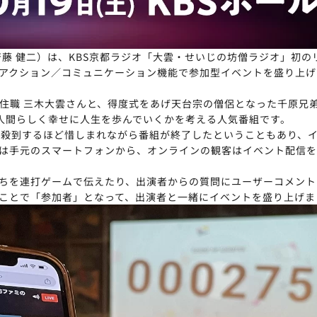
：斉藤 健二）は、KBS京都ラジオ「大雲・せいじの坊僧ラジオ」初
ション／コミュニケーション機能で参加型イベントを盛り上げるコミュ
住職 三木大雲さんと、得度式をあげ天台宗の僧侶となった千原兄
人間らしく幸せに人生を歩んでいくかを考える人気番組です。
ントが殺到するほど惜しまれながら番組が終了したということもあり、
は手元のスマートフォンから、オンラインの観客はイベント配信を
ちを連打ゲームで伝えたり、出演者からの質問にユーザーコメント
ことで「参加者」となって、出演者と一緒にイベントを盛り上げま